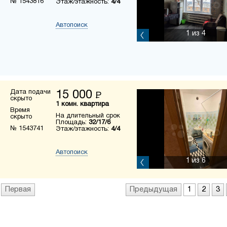
№ 1543816
Этаж/этажность:
4/4
Автопоиск
1
из 4
Дата подачи
15 000
Р
скрыто
1 комн. квартира
Время
На длительный срок
скрыто
Площадь:
32/17/6
№ 1543741
Этаж/этажность:
4/4
Автопоиск
1
из 6
Первая
Предыдущая
1
2
3