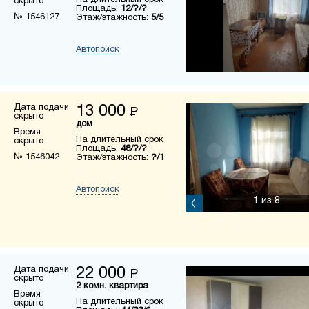
На длительный срок
скрыто
Площадь:
12/?/?
№ 1546127
Этаж/этажность:
5/5
Автопоиск
Дата подачи
13 000
Р
скрыто
дом
Время
На длительный срок
скрыто
Площадь:
48/?/?
№ 1546042
Этаж/этажность:
?/1
Автопоиск
1
из 8
Дата подачи
22 000
Р
скрыто
2 комн. квартира
Время
На длительный срок
скрыто