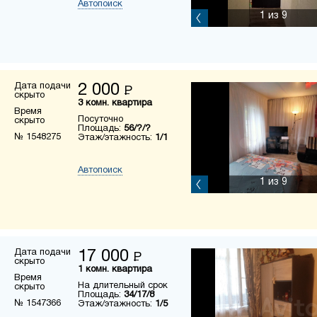
Автопоиск
1
из 9
Дата подачи
2 000
Р
скрыто
3 комн. квартира
Время
Посуточно
скрыто
Площадь:
56/?/?
№ 1548275
Этаж/этажность:
1/1
Автопоиск
1
из 9
Дата подачи
17 000
Р
скрыто
1 комн. квартира
Время
На длительный срок
скрыто
Площадь:
34/17/8
№ 1547366
Этаж/этажность:
1/5