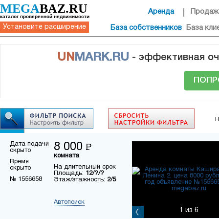
MEGA
BAZ.RU
Аренда
Продаж
каталог проверенной недвижимости
Установите расширение
База собственников
База кли
UN
MARK.RU
- эффективная оч
ПОПР
Н
Дата подачи
8 000
Р
скрыто
комната
Время
На длительный срок
скрыто
Площадь:
12/?/?
№ 1556658
Этаж/этажность:
2/5
Автопоиск
1
из 6