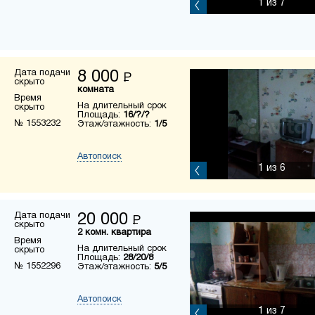
1
из 7
Дата подачи
8 000
Р
скрыто
комната
Время
На длительный срок
скрыто
Площадь:
16/?/?
№ 1553232
Этаж/этажность:
1/5
Автопоиск
1
из 6
Дата подачи
20 000
Р
скрыто
2 комн. квартира
Время
На длительный срок
скрыто
Площадь:
28/20/8
№ 1552296
Этаж/этажность:
5/5
Автопоиск
1
из 7