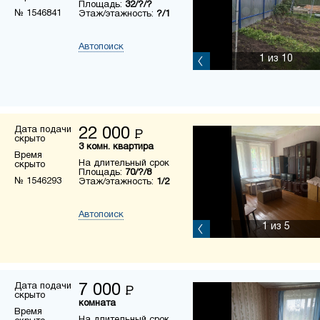
Площадь:
32/?/?
№ 1546841
Этаж/этажность:
?/1
Автопоиск
1
из 10
Дата подачи
22 000
Р
скрыто
3 комн. квартира
Время
На длительный срок
скрыто
Площадь:
70/?/8
№ 1546293
Этаж/этажность:
1/2
Автопоиск
1
из 5
Дата подачи
7 000
Р
скрыто
комната
Время