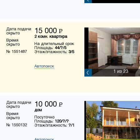
Дата подачи
15 000
Р
скрыто
2 комн. квартира
Время
На длительный срок
скрыто
Площадь:
44/?/5
№ 1551487
Этаж/этажность:
3/5
Автопоиск
1
из 23
Дата подачи
10 000
Р
скрыто
дом
Время
Посуточно
скрыто
Площадь:
120/?/?
№ 1550132
Этаж/этажность:
?/1