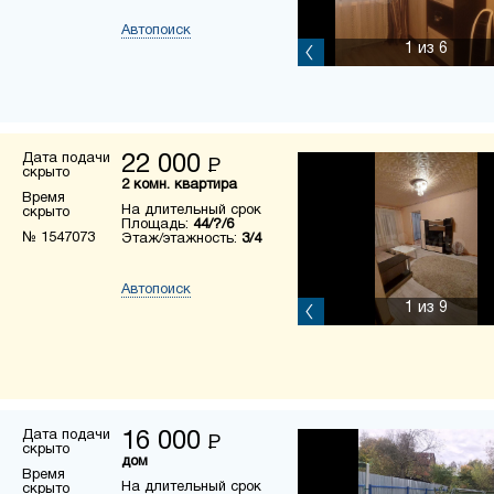
Автопоиск
1
из 6
Дата подачи
22 000
Р
скрыто
2 комн. квартира
Время
На длительный срок
скрыто
Площадь:
44/?/6
№ 1547073
Этаж/этажность:
3/4
Автопоиск
1
из 9
Дата подачи
16 000
Р
скрыто
дом
Время
На длительный срок
скрыто