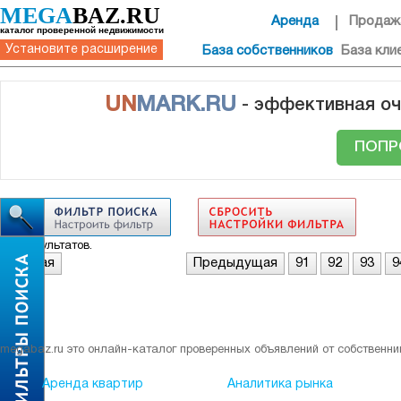
MEGA
BAZ.RU
Аренда
Продаж
каталог проверенной недвижимости
Установите расширение
База собственников
База кли
UN
MARK.RU
- эффективная оч
ПОПР
Нет результатов.
Первая
Предыдущая
91
92
93
9
megabaz.ru это онлайн-каталог проверенных объявлений от собственни
Аренда квартир
Аналитика рынка