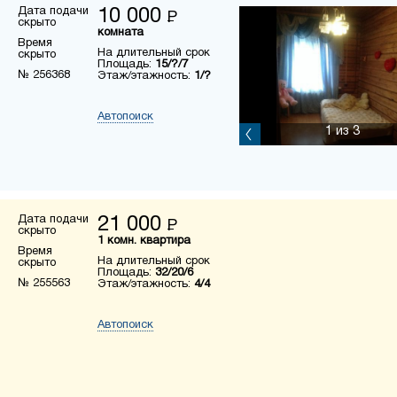
Дата подачи
10 000
Р
скрыто
комната
Время
На длительный срок
скрыто
Площадь:
15/?/7
№ 256368
Этаж/этажность:
1/?
Автопоиск
1
из 3
Дата подачи
21 000
Р
скрыто
1 комн. квартира
Время
На длительный срок
скрыто
Площадь:
32/20/6
№ 255563
Этаж/этажность:
4/4
Автопоиск