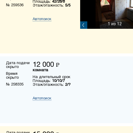
Площадь:
42/28/8
№ 259536
Этаж/этажность:
5/5
Автопоиск
1
из 12
Дата подачи
12 000
Р
скрыто
комната
Время
На длительный срок
скрыто
Площадь:
10/10/7
№ 258335
Этаж/этажность:
2/?
Автопоиск