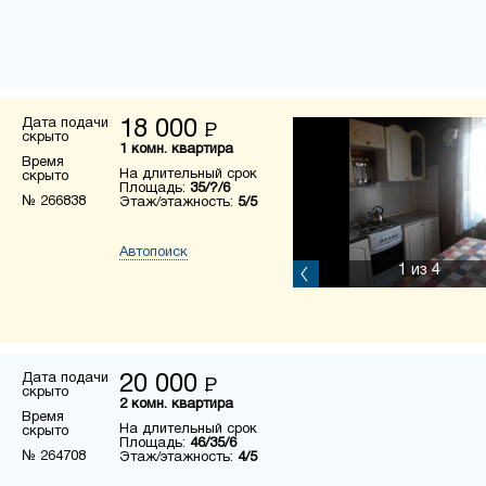
Дата подачи
18 000
Р
скрыто
1 комн. квартира
Время
На длительный срок
скрыто
Площадь:
35/?/6
№ 266838
Этаж/этажность:
5/5
Автопоиск
1
из 4
Дата подачи
20 000
Р
скрыто
2 комн. квартира
Время
На длительный срок
скрыто
Площадь:
46/35/6
№ 264708
Этаж/этажность:
4/5