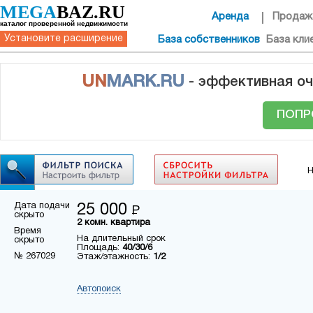
MEGA
BAZ.RU
Аренда
Продаж
каталог проверенной недвижимости
Установите расширение
База собственников
База кли
UN
MARK.RU
- эффективная оч
ПОПР
Н
Дата подачи
25 000
Р
скрыто
2 комн. квартира
Время
На длительный срок
скрыто
Площадь:
40/30/6
№ 267029
Этаж/этажность:
1/2
Автопоиск