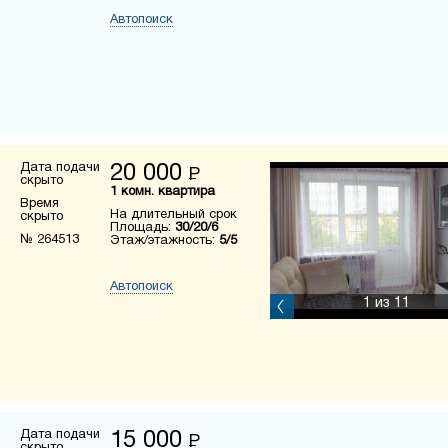
Автопоиск
Дата подачи
20 000
Р
скрыто
1 комн. квартира
Время
На длительный срок
скрыто
Площадь:
30/20/6
№ 264513
Этаж/этажность:
5/5
Автопоиск
1
из 11
Дата подачи
15 000
Р