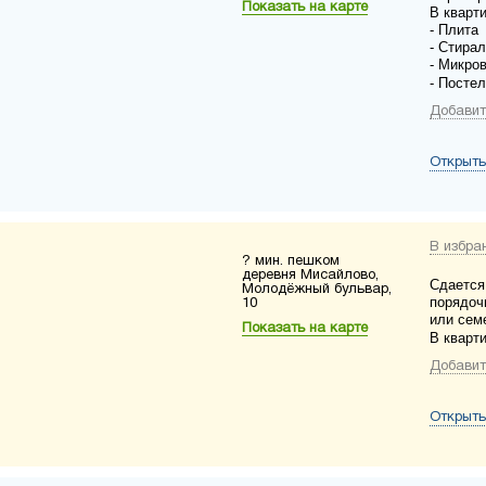
Показать на карте
В кварт
- Плита
- Стира
- Микро
- Постел
Добавит
Открыть
В избра
? мин. пешком
деревня Мисайлово,
Сдается
Молодёжный бульвар,
порядоч
10
или сем
Показать на карте
В кварт
Добавит
Открыть