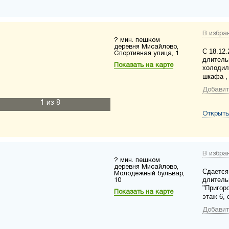
В избра
? мин. пешком
деревня Мисайлово,
С 18.12.
Спортивная улица, 1
длитель
Показать на карте
холодил
шкафа , 
Добавит
1
из 8
Открыть
В избра
? мин. пешком
деревня Мисайлово,
Сдается 
Молодёжный бульвар,
длитель
10
"Пригор
Показать на карте
этаж 6, 
Добавит