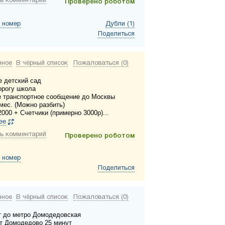
ь комментарий
Проверено роботом
 номер
Дубли (1)
Поделиться
нное
В чёрный список
Пожаловаться (0)
е детский сад
орогу школа
 транспортное сообщение до Москвы
мес. (Можно разбить)
000 + Счетчики (примерно 3000р)...
ее
ь комментарий
Проверено роботом
 номер
Поделиться
нное
В чёрный список
Пожаловаться (0)
т до метро Домодедовская
т Домодедово 25 минут