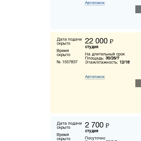
Автопоиск
Дата подачи
22 000
Р
скрыто
студия
Время
На длительный срок
скрыто
Площадь:
30/26/?
№ 1557837
Этаж/этажность:
12/18
Автопоиск
Дата подачи
2 700
Р
скрыто
студия
Время
Посуточно
скрыто