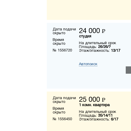
Дата подачи
24 000
Р
скрыто
студия
Время
На длительный срок
скрыто
Площадь:
26/26/?
№ 1556720
Этаж/этажность:
13/17
Автопоиск
Дата подачи
25 000
Р
скрыто
1 комн. квартира
Время
На длительный срок
скрыто
Площадь:
35/14/11
№ 1556450
Этаж/этажность:
6/17