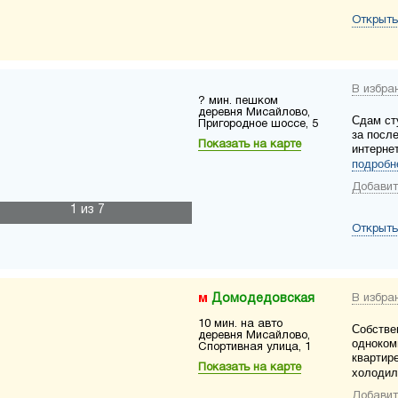
Открыть
В избра
? мин. пешком
деревня Мисайлово,
Сдам ст
Пригородное шоссе, 5
за посл
Показать на карте
интернет
подробн
Добавит
1
из 7
Открыть
Домодедовская
В избра
10 мин. на авто
Собстве
деревня Мисайлово,
одноком
Спортивная улица, 1
квартир
Показать на карте
холодил
Добавит