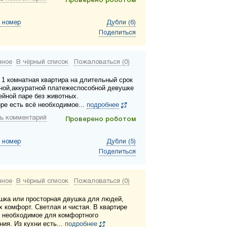
Проверено роботом
 номер
Дубли (6)
Поделиться
нное
В чёрный список
Пожаловаться (0)
 1 комнатная квартира на длительный срок
ной,аккуратной платежеспособной девушке
ейной паре без животных.
ире есть всё необходимое...
подробнее
ь комментарий
Проверено роботом
 номер
Дубли (5)
Поделиться
нное
В чёрный список
Пожаловаться (0)
шка или просторная двушка для людей,
 комфорт. Светлая и чистая. В квартире
е необходимое для комфортного
ия. Из кухни есть...
подробнее