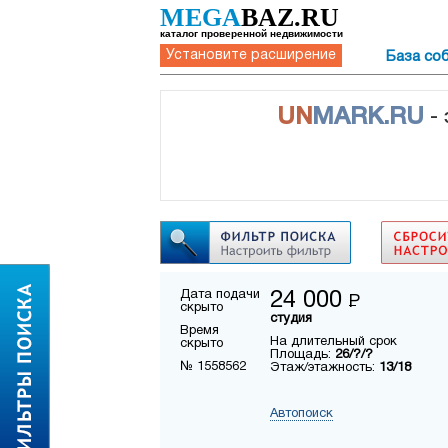
MEGA
BAZ.RU
каталог проверенной недвижимости
Установите расширение
База со
UN
MARK.RU
-
Дата подачи
24 000
Р
скрыто
студия
Время
На длительный срок
скрыто
Площадь:
26/?/?
№ 1558562
Этаж/этажность:
13/18
Автопоиск