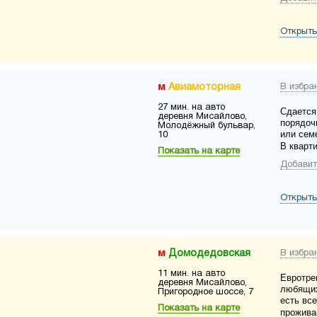
Открыть
Авиамоторная
В избра
27 мин. на авто
Сдается
деревня Мисайлово,
порядоч
Молодёжный бульвар,
или сем
10
В кварт
Показать на карте
Добавит
Открыть
Домодедовская
В избра
11 мин. на авто
Евротре
деревня Мисайлово,
любящих
Пригородное шоссе, 7
есть вс
Показать на карте
проживан