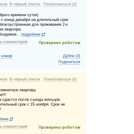
нное
В чёрный список
Пожаловаться (0)
брого времени суток)
 с конца декабря на длительный срок
 благоустроенная для проживания 2-х
ая квартира.
бходимое...
подробнее
ь комментарий
Проверено роботом
 номер
Дубли (2)
Поделиться
нное
В чёрный список
Пожаловаться (0)
комнатную квартиру.
е!!!
а сдастся после съезда жильцов.
ительный срок с 15 ноября. Срок не
!
бнее
ь комментарий
Проверено роботом