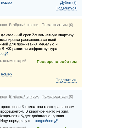
 номер
Дубли (7)
Поделиться
нное
В чёрный список
Пожаловаться (0)
 длительный срок 2-х комнатную квартиру
, планировка-распашонка,со всей
имой для проживания мебелью и
й.В ЖК развитая инфраструктура...
ее
ь комментарий
Проверено роботом
 номер
Поделиться
нное
В чёрный список
Пожаловаться (0)
 просторная 3 комнатная квартира в новом
евроремонтом. В квартире никто не жил.
бходимости будет добавлена нужная
 Ищу порядочную...
подробнее