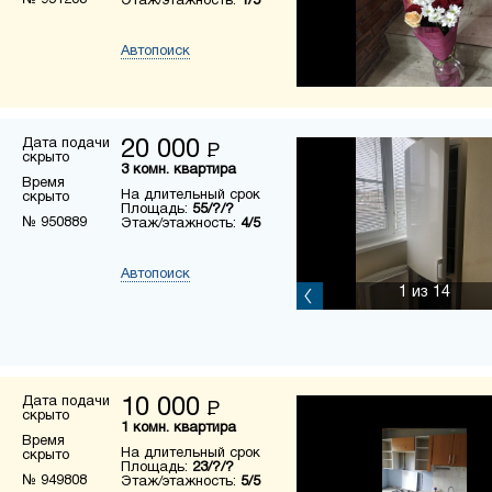
№ 951208
Этаж/этажность:
1/5
Автопоиск
Дата подачи
20 000
Р
скрыто
3 комн. квартира
Время
На длительный срок
скрыто
Площадь:
55/?/?
№ 950889
Этаж/этажность:
4/5
Автопоиск
1
из 14
Дата подачи
10 000
Р
скрыто
1 комн. квартира
Время
На длительный срок
скрыто
Площадь:
23/?/?
№ 949808
Этаж/этажность:
5/5