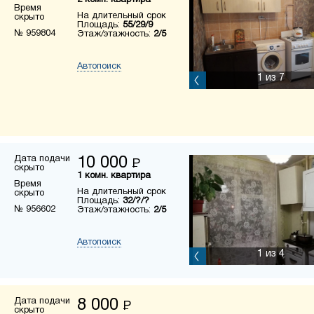
2 комн. квартира
Время
На длительный срок
скрыто
Площадь:
55/29/9
№ 959804
Этаж/этажность:
2/5
Автопоиск
1
из 7
Дата подачи
10 000
Р
скрыто
1 комн. квартира
Время
На длительный срок
скрыто
Площадь:
32/?/?
№ 956602
Этаж/этажность:
2/5
Автопоиск
1
из 4
Дата подачи
8 000
Р
скрыто