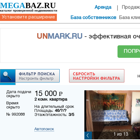
MEGA
BAZ.RU
Аренда
Продаж
каталог проверенной недвижимости
Установите расширение
База собственников
База кли
UN
MARK.RU
- эффективная оч
ПОПР
Н
Дата подачи
15 000
Р
скрыто
2 комн. квартира
Время
На длительный срок
скрыто
Площадь:
46/?/?
№ 992088
Этаж/этажность:
3/5
Автопоиск
1
из 13