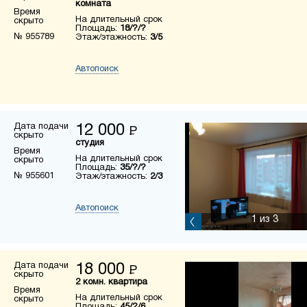
комната
Время
На длительный срок
скрыто
Площадь:
18/?/?
№ 955789
Этаж/этажность:
3/5
Автопоиск
Дата подачи
12 000
Р
скрыто
студия
Время
На длительный срок
скрыто
Площадь:
35/?/?
№ 955601
Этаж/этажность:
2/3
Автопоиск
1
из 3
Дата подачи
18 000
Р
скрыто
2 комн. квартира
Время
На длительный срок
скрыто