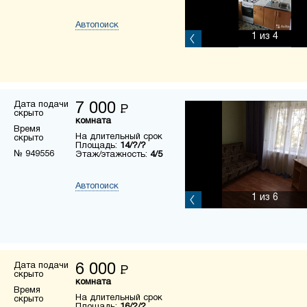
Автопоиск
1
из 4
Дата подачи
7 000
Р
скрыто
комната
Время
На длительный срок
скрыто
Площадь:
14/?/?
№ 949556
Этаж/этажность:
4/5
Автопоиск
1
из 6
Дата подачи
6 000
Р
скрыто
комната
Время
На длительный срок
скрыто