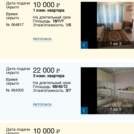
Дата подачи
10 000
Р
скрыто
1 комн. квартира
Время
На длительный срок
скрыто
Площадь:
18/?/?
№ 964817
Этаж/этажность:
1/5
Автопоиск
1
из 3
Дата подачи
22 000
Р
скрыто
3 комн. квартира
Время
На длительный срок
скрыто
Площадь:
68/45/12
№ 964305
Этаж/этажность:
3/7
Автопоиск
1
из 9
Дата подачи
10 000
Р
скрыто