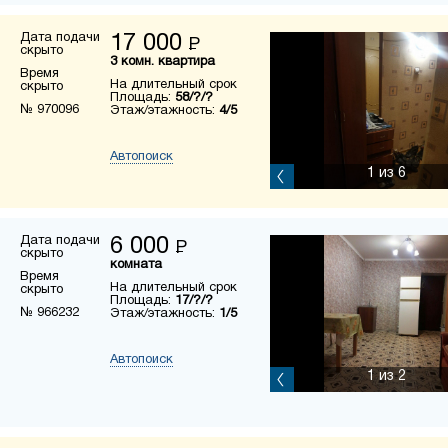
Дата подачи
17 000
Р
скрыто
3 комн. квартира
Время
На длительный срок
скрыто
Площадь:
58/?/?
№ 970096
Этаж/этажность:
4/5
Автопоиск
1
из 6
Дата подачи
6 000
Р
скрыто
комната
Время
На длительный срок
скрыто
Площадь:
17/?/?
№ 966232
Этаж/этажность:
1/5
Автопоиск
1
из 2