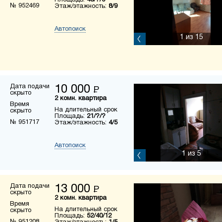
Площадь:
45/?/6
№ 952469
Этаж/этажность:
8/9
Автопоиск
1
из 15
Дата подачи
10 000
Р
скрыто
2 комн. квартира
Время
На длительный срок
скрыто
Площадь:
21/?/?
№ 951717
Этаж/этажность:
4/5
Автопоиск
1
из 5
Дата подачи
13 000
Р
скрыто
2 комн. квартира
Время
На длительный срок
скрыто
Площадь:
52/40/12