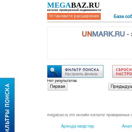
MEGA
BAZ.RU
каталог проверенной недвижимости
Установите расширение
База со
UN
MARK.RU
-
Нет результатов.
Первая
Предыду
megabaz.ru это онлайн-каталог проверенных 
Аренда квартир
Анал