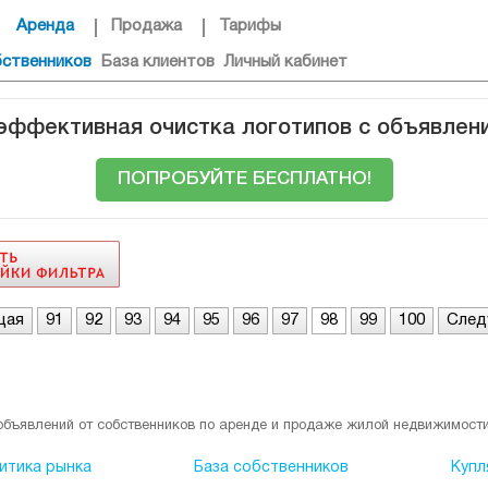
Аренда
Продажа
Тарифы
бственников
База клиентов
Личный кабинет
 эффективная очистка логотипов с объявлен
ПОПРОБУЙТЕ БЕСПЛАТНО!
щая
91
92
93
94
95
96
97
98
99
100
Сле
объявлений от собственников по аренде и продаже жилой недвижимости
итика рынка
База собственников
Купл