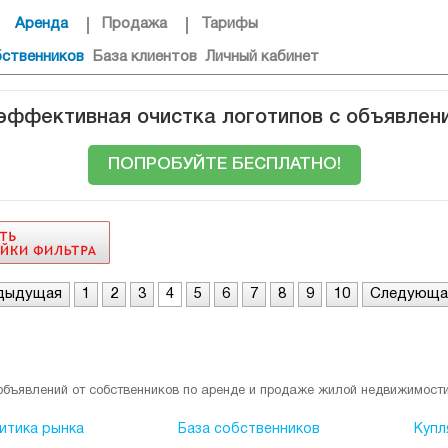
Аренда
Продажа
Тарифы
бственников
База клиентов
Личный кабинет
 эффективная очистка логотипов с объявлен
ПОПРОБУЙТЕ БЕСПЛАТНО!
дыдущая
1
2
3
4
5
6
7
8
9
10
Следующа
объявлений от собственников по аренде и продаже жилой недвижимости
итика рынка
База собственников
Купл