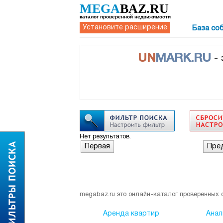
MEGA
BAZ.RU
каталог проверенной недвижимости
Установите расширение
База со
UN
MARK.RU
-
Нет результатов.
Первая
Пре
megabaz.ru это онлайн-каталог проверенных 
Аренда квартир
Анал