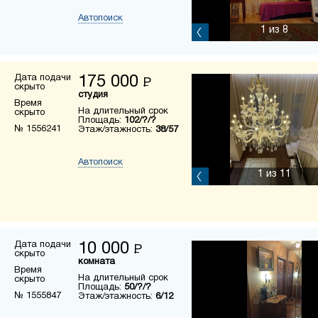
Автопоиск
1
из 8
Дата подачи
175 000
Р
скрыто
студия
Время
На длительный срок
скрыто
Площадь:
102/?/?
№ 1556241
Этаж/этажность:
38/57
Автопоиск
1
из 11
Дата подачи
10 000
Р
скрыто
комната
Время
На длительный срок
скрыто
Площадь:
50/?/?
№ 1555847
Этаж/этажность:
6/12