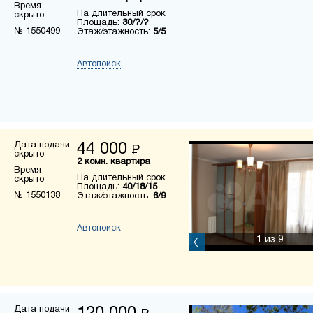
Время
На длительный срок
скрыто
Площадь:
30/?/?
№ 1550499
Этаж/этажность:
5/5
Автопоиск
Дата подачи
44 000
Р
скрыто
2 комн. квартира
Время
На длительный срок
скрыто
Площадь:
40/18/15
№ 1550138
Этаж/этажность:
6/9
Автопоиск
1
из 9
Дата подачи