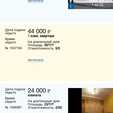
Автопоиск
1
из 25
Дата подачи
44 000
Р
скрыто
1 комн. квартира
Время
На длительный срок
скрыто
Площадь:
32/?/?
№ 1557104
Этаж/этажность:
5/5
Автопоиск
Дата подачи
24 000
Р
скрыто
комната
Время
На длительный срок
скрыто
Площадь:
22/?/?
№ 1556581
Этаж/этажность:
2/33