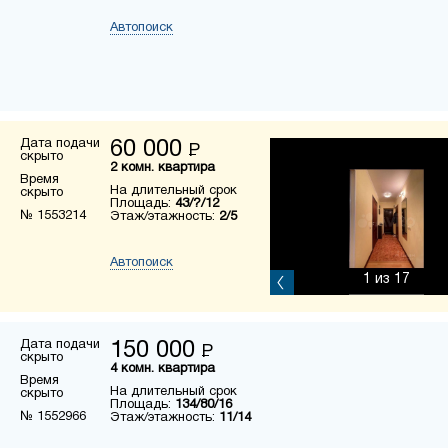
Автопоиск
Дата подачи
60 000
Р
скрыто
2 комн. квартира
Время
На длительный срок
скрыто
Площадь:
43/?/12
№ 1553214
Этаж/этажность:
2/5
Автопоиск
1
из 17
Дата подачи
150 000
Р
скрыто
4 комн. квартира
Время
На длительный срок
скрыто
Площадь:
134/80/16
№ 1552966
Этаж/этажность:
11/14