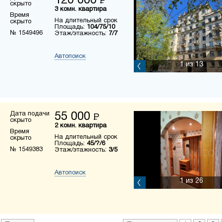
120 000
Р
скрыто
3 комн. квартира
Время
На длительный срок
скрыто
Площадь:
104/75/10
№ 1549496
Этаж/этажность:
7/7
Автопоиск
1
из 13
Дата подачи
55 000
Р
скрыто
2 комн. квартира
Время
На длительный срок
скрыто
Площадь:
45/?/6
№ 1549383
Этаж/этажность:
3/5
Автопоиск
1
из 26