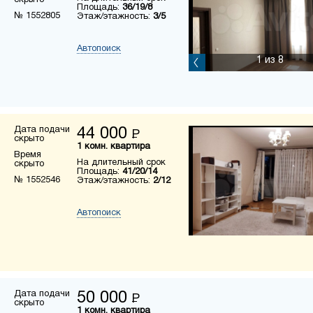
скрыто
Площадь:
36/19/8
№ 1552805
Этаж/этажность:
3/5
Автопоиск
1
из 8
Дата подачи
44 000
Р
скрыто
1 комн. квартира
Время
На длительный срок
скрыто
Площадь:
41/20/14
№ 1552546
Этаж/этажность:
2/12
Автопоиск
Дата подачи
50 000
Р
скрыто
1 комн. квартира