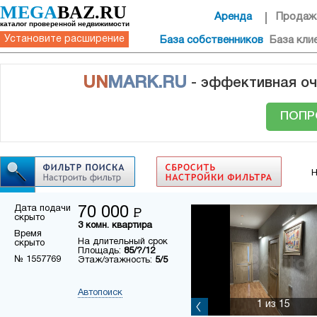
MEGA
BAZ.RU
Аренда
Продаж
каталог проверенной недвижимости
Установите расширение
База собственников
База кли
UN
MARK.RU
- эффективная оч
ПОПР
Н
Дата подачи
70 000
Р
скрыто
3 комн. квартира
Время
На длительный срок
скрыто
Площадь:
85/?/12
№ 1557769
Этаж/этажность:
5/5
Автопоиск
1
из 15