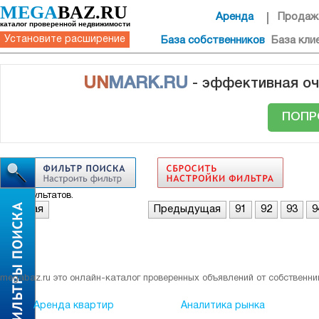
MEGA
BAZ.RU
Аренда
Продаж
каталог проверенной недвижимости
Установите расширение
База собственников
База кли
UN
MARK.RU
- эффективная оч
ПОПР
Нет результатов.
Первая
Предыдущая
91
92
93
9
megabaz.ru это онлайн-каталог проверенных объявлений от собственни
Аренда квартир
Аналитика рынка