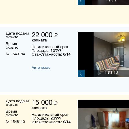
1
из 7
Дата подачи
22 000
Р
скрыто
комната
Время
На длительный срок
скрыто
Площадь:
13/?/?
№ 1549184
Этаж/этажность:
6/14
Автопоиск
1
из 10
Дата подачи
15 000
Р
скрыто
комната
Время
На длительный срок
скрыто
Площадь:
23/?/?
№ 1548110
Этаж/этажность:
9/14