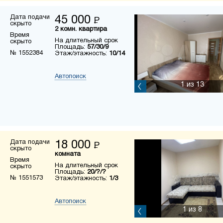
Дата подачи
45 000
Р
скрыто
2 комн. квартира
Время
На длительный срок
скрыто
Площадь:
57/30/9
№ 1552384
Этаж/этажность:
10/14
Автопоиск
1
из 13
Дата подачи
18 000
Р
скрыто
комната
Время
На длительный срок
скрыто
Площадь:
20/?/?
№ 1551573
Этаж/этажность:
1/3
Автопоиск
1
из 8