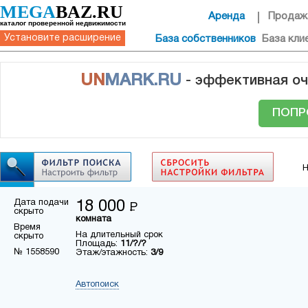
MEGA
BAZ.RU
Аренда
Продаж
каталог проверенной недвижимости
Установите расширение
База собственников
База кли
UN
MARK.RU
- эффективная оч
ПОПР
Н
Дата подачи
18 000
Р
скрыто
комната
Время
На длительный срок
скрыто
Площадь:
11/?/?
№ 1558590
Этаж/этажность:
3/9
Автопоиск