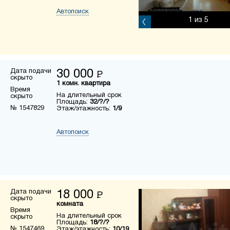
Автопоиск
1
из 5
Дата подачи
30 000
Р
скрыто
1 комн. квартира
Время
На длительный срок
скрыто
Площадь:
32/?/?
№ 1547829
Этаж/этажность:
1/9
Автопоиск
Дата подачи
18 000
Р
скрыто
комната
Время
На длительный срок
скрыто
Площадь:
18/?/?
№ 1547469
Этаж/этажность:
10/19