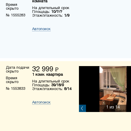
комната
Время
На длительный срок
скрыто
Площадь:
10/?/?
№ 1555283
Этаж/этажность:
1/9
Автопоиск
Дата подачи
32 999
Р
скрыто
1 комн. квартира
Время
На длительный срок
скрыто
Площадь:
39/18/9
№ 1553833
Этаж/этажность:
8/14
Автопоиск
1
из 14