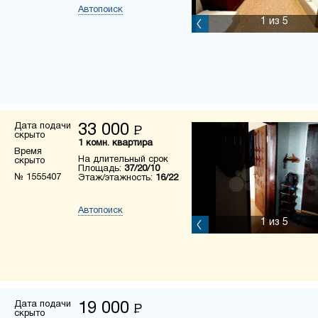
Автопоиск
1
из 5
Дата подачи
33 000
Р
скрыто
1 комн. квартира
Время
На длительный срок
скрыто
Площадь:
37/20/10
№ 1555407
Этаж/этажность:
16/22
Автопоиск
1
из 5
Дата подачи
19 000
Р
скрыто