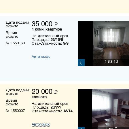
Дата подачи
35 000
Р
скрыто
1 комн. квартира
Время
На длительный срок
скрыто
Площадь:
36/18/6
№ 1550163
Этаж/этажность:
9/9
Автопоиск
1
из 13
Дата подачи
20 000
Р
скрыто
комната
Время
На длительный срок
скрыто
Площадь:
23/?/?
№ 1550007
Этаж/этажность:
13/14
Автопоиск