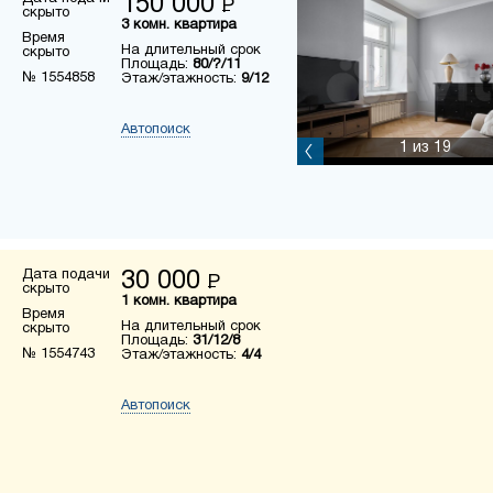
150 000
Р
скрыто
3 комн. квартира
Время
На длительный срок
скрыто
Площадь:
80/?/11
№ 1554858
Этаж/этажность:
9/12
Автопоиск
1
из 19
Дата подачи
30 000
Р
скрыто
1 комн. квартира
Время
На длительный срок
скрыто
Площадь:
31/12/8
№ 1554743
Этаж/этажность:
4/4
Автопоиск