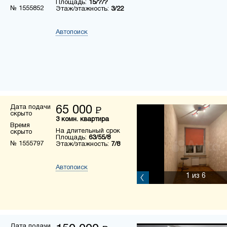
Площадь:
15/?/?
№ 1555852
Этаж/этажность:
3/22
Автопоиск
Дата подачи
65 000
Р
скрыто
3 комн. квартира
Время
На длительный срок
скрыто
Площадь:
63/55/8
№ 1555797
Этаж/этажность:
7/8
Автопоиск
1
из 6
Дата подачи