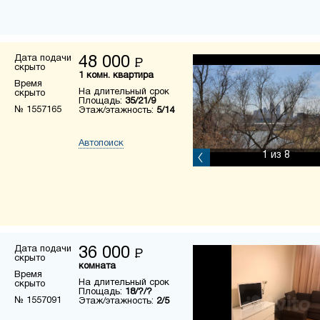
Дата подачи
48 000
Р
скрыто
1 комн. квартира
Время
На длительный срок
скрыто
Площадь:
35/21/9
№ 1557165
Этаж/этажность:
5/14
Автопоиск
1
из 8
Дата подачи
36 000
Р
скрыто
комната
Время
На длительный срок
скрыто
Площадь:
18/?/?
№ 1557091
Этаж/этажность:
2/5