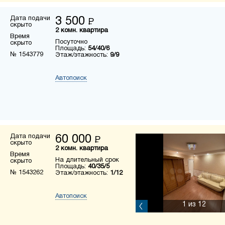
Дата подачи
3 500
Р
скрыто
2 комн. квартира
Время
Посуточно
скрыто
Площадь:
54/40/6
№ 1543779
Этаж/этажность:
9/9
Автопоиск
Дата подачи
60 000
Р
скрыто
2 комн. квартира
Время
На длительный срок
скрыто
Площадь:
40/35/5
№ 1543262
Этаж/этажность:
1/12
Автопоиск
1
из 12