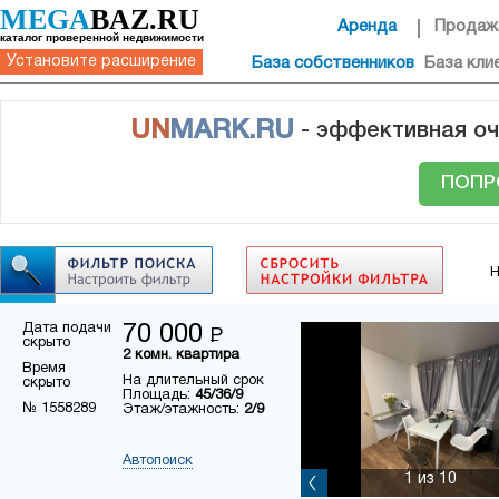
MEGA
BAZ.RU
Аренда
Продаж
каталог проверенной недвижимости
Установите расширение
База собственников
База кли
UN
MARK.RU
- эффективная оч
ПОПР
Н
Дата подачи
70 000
Р
скрыто
2 комн. квартира
Время
На длительный срок
скрыто
Площадь:
45/36/9
№ 1558289
Этаж/этажность:
2/9
Автопоиск
1
из 10