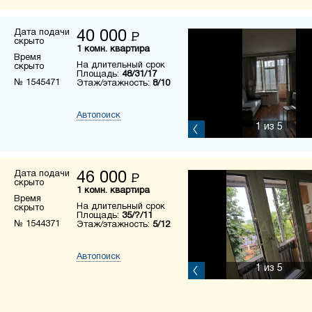
Дата подачи
40 000
Р
скрыто
1 комн. квартира
Время
На длительный срок
скрыто
Площадь:
48/31/17
№ 1545471
Этаж/этажность:
8/10
Автопоиск
1
из 5
Дата подачи
46 000
Р
скрыто
1 комн. квартира
Время
На длительный срок
скрыто
Площадь:
35/?/11
№ 1544371
Этаж/этажность:
5/12
Автопоиск
1
из 5