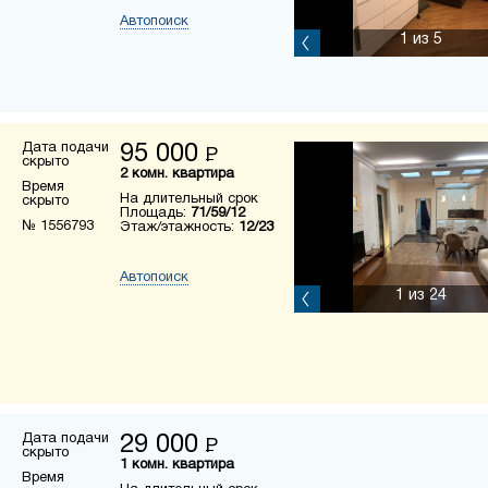
Автопоиск
1
из 5
Дата подачи
95 000
Р
скрыто
2 комн. квартира
Время
На длительный срок
скрыто
Площадь:
71/59/12
№ 1556793
Этаж/этажность:
12/23
Автопоиск
1
из 24
Дата подачи
29 000
Р
скрыто
1 комн. квартира
Время