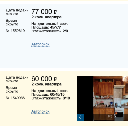
Дата подачи
77 000
Р
скрыто
2 комн. квартира
Время
На длительный срок
скрыто
Площадь:
45/?/?
№ 1552619
Этаж/этажность:
2/9
Автопоиск
Дата подачи
60 000
Р
скрыто
2 комн. квартира
Время
На длительный срок
скрыто
Площадь:
60/45/15
№ 1549936
Этаж/этажность:
3/10
Автопоиск
1
из 6