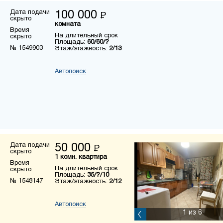
Дата подачи
100 000
Р
скрыто
комната
Время
На длительный срок
скрыто
Площадь:
60/60/?
№ 1549903
Этаж/этажность:
2/13
Автопоиск
Дата подачи
50 000
Р
скрыто
1 комн. квартира
Время
На длительный срок
скрыто
Площадь:
35/?/10
№ 1548147
Этаж/этажность:
2/12
Автопоиск
1
из 6