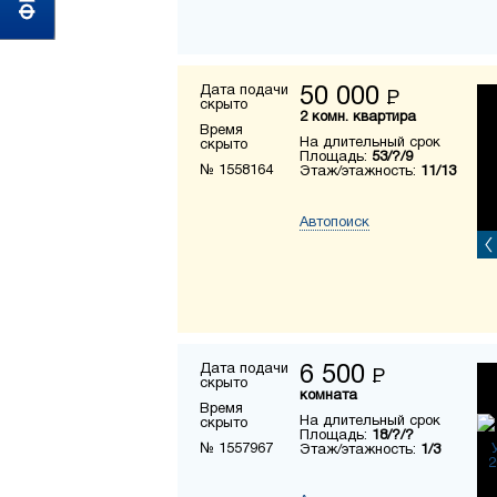
Дата подачи
50 000
Р
скрыто
2 комн. квартира
Время
На длительный срок
скрыто
Площадь:
53/?/9
№ 1558164
Этаж/этажность:
11/13
Автопоиск
Дата подачи
6 500
Р
скрыто
комната
Время
На длительный срок
скрыто
Площадь:
18/?/?
№ 1557967
Этаж/этажность:
1/3