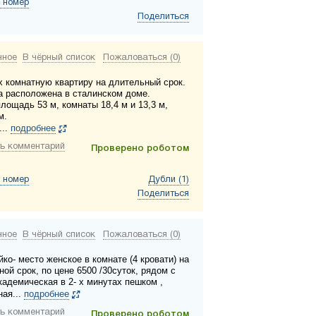
 номер
Поделиться
нное
В чёрный список
Пожаловаться (0)
х комнатную квартиру на длительный срок.
а расположена в сталинском доме.
лощадь 53 м, комнаты 18,4 м и 13,3 м,
м.
...
подробнее
ь комментарий
Проверено роботом
 номер
Дубли (1)
Поделиться
нное
В чёрный список
Пожаловаться (0)
ко- место женское в комнате (4 кровати) на
ой срок, по цене 6500 /30суток, рядом с
кадемическая в 2- х минутах пешком ,
ная...
подробнее
ь комментарий
Проверено роботом