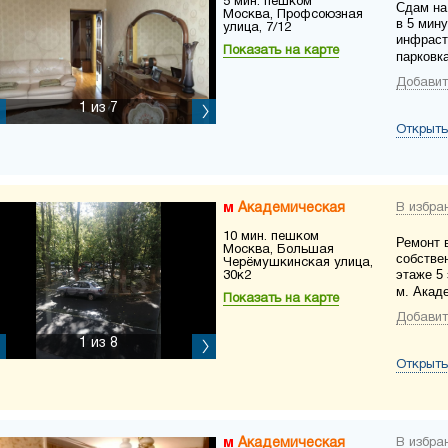
5 мин. пешком
Сдам на
Москва, Профсоюзная
в 5 мин
улица, 7/12
инфраст
Показать на карте
парковк
Добавит
1
из 7
Открыть
Академическая
В избра
10 мин. пешком
Ремонт 
Москва, Большая
собстве
Черёмушкинская улица,
этаже 5
30к2
м. Акад
Показать на карте
Добавит
1
из 8
Открыть
Академическая
В избра