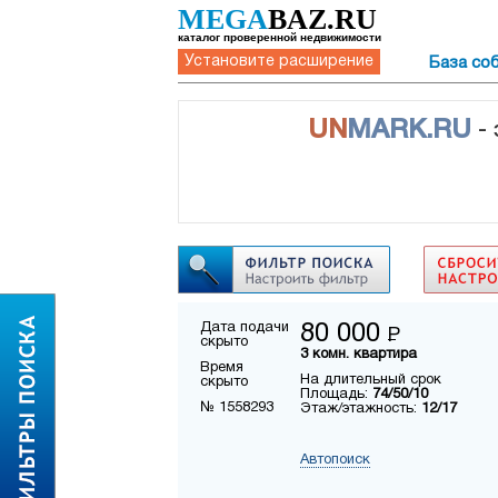
MEGA
BAZ.RU
каталог проверенной недвижимости
Установите расширение
База со
UN
MARK.RU
-
Дата подачи
80 000
Р
скрыто
3 комн. квартира
Время
На длительный срок
скрыто
Площадь:
74/50/10
№ 1558293
Этаж/этажность:
12/17
Автопоиск