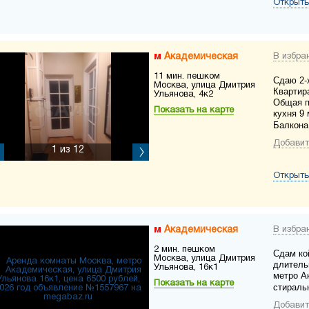
Открыть
Академическая
В избра
11 мин. пешком
Сдаю 2-
Москва, улица Дмитрия
Квартир
Ульянова, 4к2
Общая п
Показать на карте
кухня 9 
Балкона
Добавит
1
из 12
Открыть
Академическая
В избра
2 мин. пешком
Сдам кой
Москва, улица Дмитрия
длительн
Ульянова, 16к1
метро А
Показать на карте
стираль
Добавит