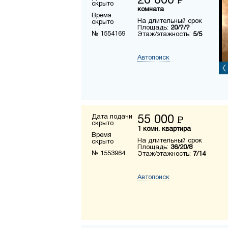
20 000
Р
скрыто
комната
Время
На длительный срок
скрыто
Площадь:
20/?/?
№ 1554169
Этаж/этажность:
5/5
Автопоиск
Дата подачи
55 000
Р
скрыто
1 комн. квартира
Время
На длительный срок
скрыто
Площадь:
36/20/8
№ 1553964
Этаж/этажность:
7/14
Автопоиск