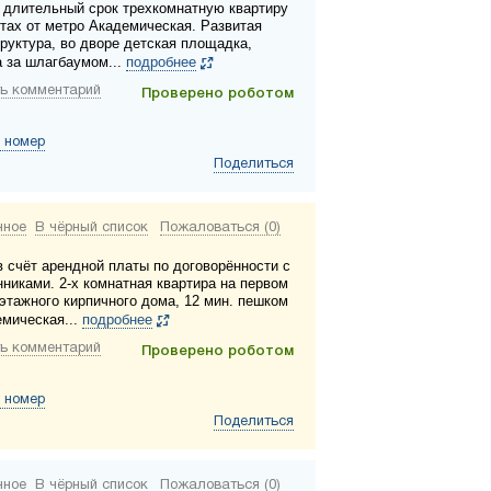
 длительный срок трехкомнатную квартиру
утах от метро Академическая. Развитая
руктура, во дворе детская площадка,
а за шлагбаумом...
подробнее
ь комментарий
Проверено роботом
 номер
Поделиться
нное
В чёрный список
Пожаловаться (0)
в счёт арендной платы по договорённости с
нниками. 2-х комнатная квартира на первом
 этажного кирпичного дома, 12 мин. пешком
емическая...
подробнее
ь комментарий
Проверено роботом
 номер
Поделиться
нное
В чёрный список
Пожаловаться (0)