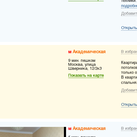
техники
подробн
Добавит
Открыть
Академическая
В избра
9 мин. пешком
Квартир
Москва, улица
потолко
Шверника, 12/2к3
только 
Показать на карте
В кварт
спальня
Добавит
Открыть
Академическая
В избра