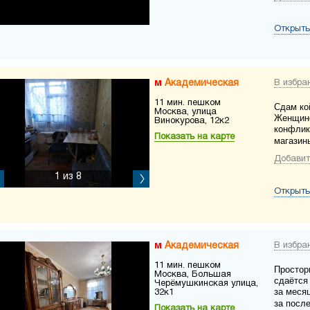
Открыть
Академическая
В избра
11 мин. пешком
Сдам ко
Москва, улица
Женщине
Винокурова, 12к2
конфлик
Показать на карте
магазины
Добавит
1
из 8
Открыть
Академическая
В избра
11 мин. пешком
Простор
Москва, Большая
сдаётся
Черёмушкинская улица,
за меся
32к1
за посл
Показать на карте