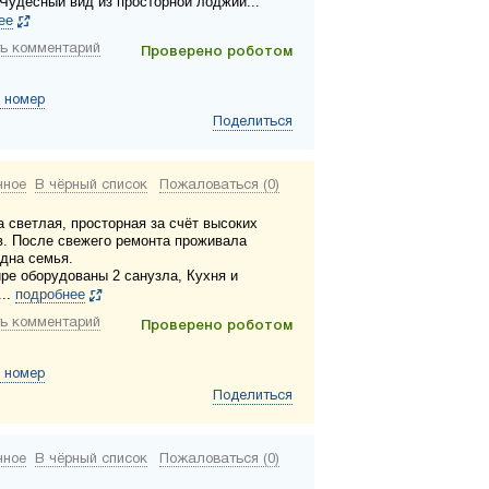
.Чудесный вид из просторной лоджии...
ее
ь комментарий
Проверено роботом
 номер
Поделиться
нное
В чёрный список
Пожаловаться (0)
а светлая, просторная за счёт высоких
в. После свежего ремонта проживала
одна семья.
ире оборудованы 2 санузла, Кухня и
...
подробнее
ь комментарий
Проверено роботом
 номер
Поделиться
нное
В чёрный список
Пожаловаться (0)