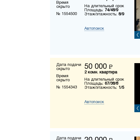
Время
На длительный срок
скрыто
Площадь:
74/48/9
№ 1554500
Этаж/этажность:
8/9
Автопоиск
Дата подачи
50 000
Р
скрыто
2 комн. квартира
Время
На длительный срок
скрыто
Площадь:
67/38/8
№ 1554343
Этаж/этажность:
1/5
Автопоиск
Дата подачи