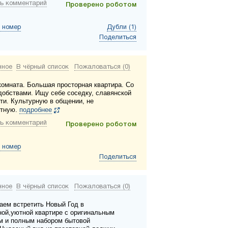
ь комментарий
Проверено роботом
 номер
Дубли (1)
Поделиться
нное
В чёрный список
Пожаловаться (0)
комната. Большая просторная квартира. Со
добствами. Ищу себе соседку, славянской
ти. Культурную в общении, не
ктную.
подробнее
ь комментарий
Проверено роботом
 номер
Поделиться
нное
В чёрный список
Пожаловаться (0)
аем встретить Новый Год в
ной,уютной квартире с оригинальным
м и полным набором бытовой