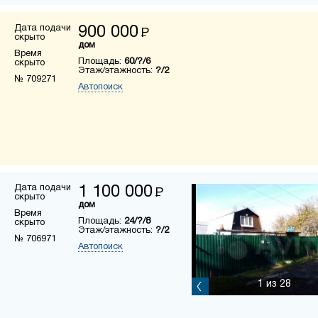
Дата подачи
900 000
Р
скрыто
дом
Время
Площадь:
60/?/6
скрыто
Этаж/этажность:
?/2
№ 709271
Автопоиск
Дата подачи
1 100 000
Р
скрыто
дом
Время
Площадь:
24/?/8
скрыто
Этаж/этажность:
?/2
№ 706971
Автопоиск
1
из 28