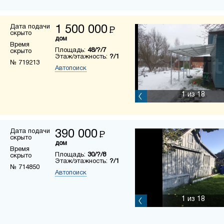
Дата подачи
1 500 000
Р
скрыто
дом
Время
Площадь:
48/?/7
скрыто
Этаж/этажность:
?/1
№ 719213
Автопоиск
1
из 18
Дата подачи
390 000
Р
скрыто
дом
Время
Площадь:
30/?/8
скрыто
Этаж/этажность:
?/1
№ 714850
Автопоиск
1
из 18