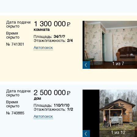
Дата подачи
1 300 000
Р
скрыто
комната
Время
Площадь:
34/?/?
скрыто
Этаж/этажность:
2/4
№ 741301
Автопоиск
1
из 7
Дата подачи
2 500 000
Р
скрыто
дом
Время
Площадь:
110/?/10
скрыто
Этаж/этажность:
?/2
№ 740885
Автопоиск
1
из 12