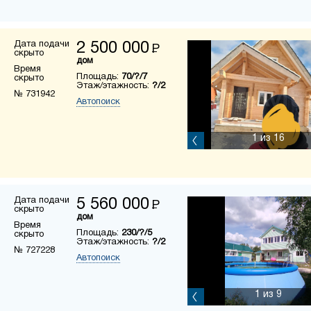
Дата подачи
2 500 000
Р
скрыто
дом
Время
Площадь:
70/?/7
скрыто
Этаж/этажность:
?/2
№ 731942
Автопоиск
1
из 16
Дата подачи
5 560 000
Р
скрыто
дом
Время
Площадь:
230/?/5
скрыто
Этаж/этажность:
?/2
№ 727228
Автопоиск
1
из 9