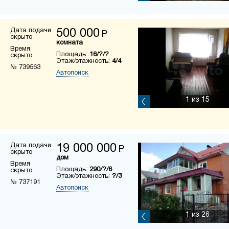
Дата подачи
500 000
Р
скрыто
комната
Время
Площадь:
16/?/?
скрыто
Этаж/этажность:
4/4
№ 739563
Автопоиск
1
из 15
Дата подачи
19 000 000
Р
скрыто
дом
Время
Площадь:
290/?/6
скрыто
Этаж/этажность:
?/3
№ 737191
Автопоиск
1
из 26