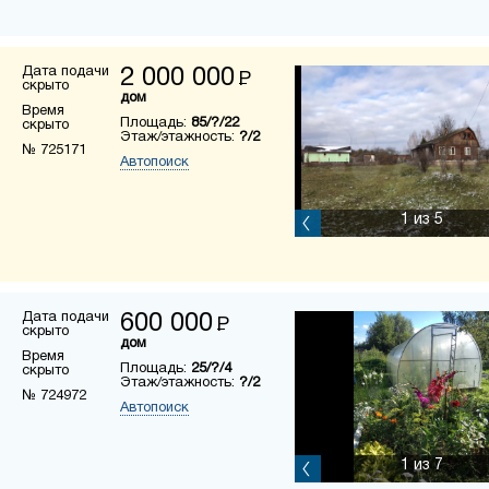
Дата подачи
2 000 000
Р
скрыто
дом
Время
Площадь:
85/?/22
скрыто
Этаж/этажность:
?/2
№ 725171
Автопоиск
1
из 5
Дата подачи
600 000
Р
скрыто
дом
Время
Площадь:
25/?/4
скрыто
Этаж/этажность:
?/2
№ 724972
Автопоиск
1
из 7