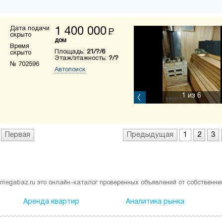
Дата подачи
1 400 000
Р
скрыто
дом
Время
Площадь:
21/?/6
скрыто
Этаж/этажность:
?/?
№ 702596
Автопоиск
1
из 6
Первая
Предыдущая
1
2
3
megabaz.ru это онлайн-каталог проверенных объявлений от собственни
Аренда квартир
Аналитика рынка