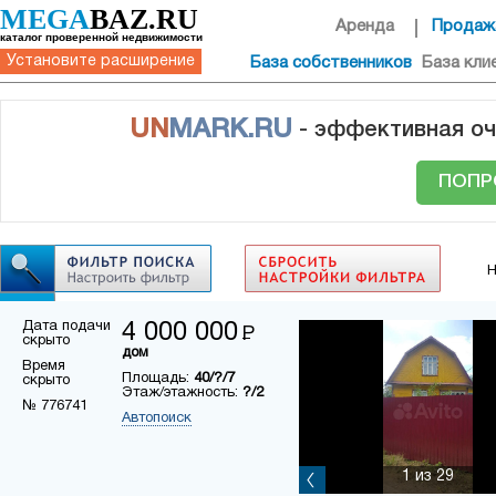
MEGA
BAZ.RU
Аренда
Продаж
каталог проверенной недвижимости
Установите расширение
База собственников
База кли
UN
MARK.RU
- эффективная оч
ПОПР
Н
Дата подачи
4 000 000
Р
скрыто
дом
Время
Площадь:
40/?/7
скрыто
Этаж/этажность:
?/2
№ 776741
Автопоиск
1
из 29