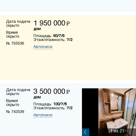
Дата подачи
1 950 000
Р
скрыто
дом
Время
Площадь:
60/?/6
скрыто
Этаж/этажность:
?/2
№ 755536
Автопоиск
Дата подачи
3 500 000
Р
скрыто
дом
Время
Площадь:
100/?/8
скрыто
Этаж/этажность:
?/2
№ 742539
Автопоиск
1
из 21