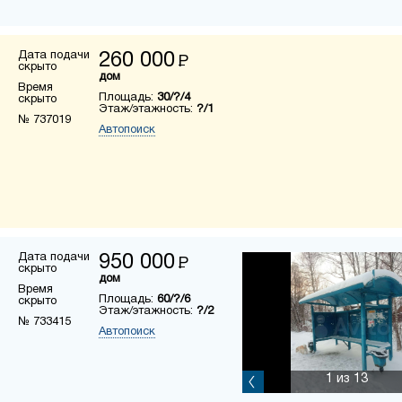
Дата подачи
260 000
Р
скрыто
дом
Время
Площадь:
30/?/4
скрыто
Этаж/этажность:
?/1
№ 737019
Автопоиск
Дата подачи
950 000
Р
скрыто
дом
Время
Площадь:
60/?/6
скрыто
Этаж/этажность:
?/2
№ 733415
Автопоиск
1
из 13