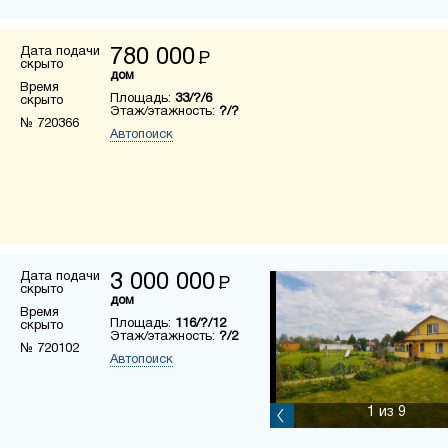
Дата подачи
780 000
Р
скрыто
дом
Время
Площадь:
33/?/6
скрыто
Этаж/этажность:
?/?
№ 720366
Автопоиск
Дата подачи
3 000 000
Р
скрыто
дом
Время
Площадь:
116/?/12
скрыто
Этаж/этажность:
?/2
№ 720102
Автопоиск
1
из 9