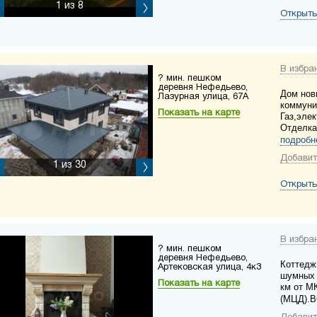
1
из 8
Открыть
В избра
? мин. пешком
деревня Нефедьево,
Дом нов
Лазурная улица, 67А
коммуни
Показать на карте
Газ,эле
Отделка 
подробн
Добавит
1
из 30
Открыть
В избра
? мин. пешком
деревня Нефедьево,
Коттедж
Артековская улица, 4к3
шумных 
Показать на карте
км от М
(МЦД).