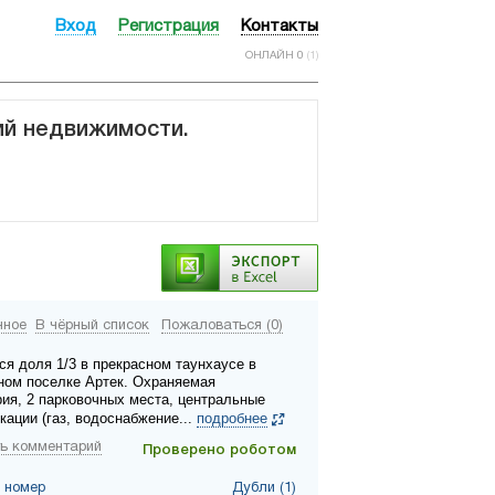
Вход
Регистрация
Контакты
ОНЛАЙН 0
(1)
ий недвижимости.
нное
В чёрный список
Пожаловаться (0)
ся доля 1/3 в прекрасном таунхаусе в
ном поселке Артек. Охраняемая
рия, 2 парковочных места, центральные
кации (газ, водоснабжение...
подробнее
ь комментарий
Проверено роботом
 номер
Дубли (1)