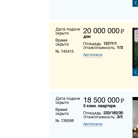
Дата подачи
20 000 000
Р
скрыто
дом
Время
Площадь:
157/?/1
скрыто
Этаж/этажность:
?/3
№ 745415
Автопоиск
Дата подачи
18 500 000
Р
скрыто
5 комн. квартира
Время
Площадь:
220/182/35
скрыто
Этаж/этажность:
3/3
№ 739598
Автопоиск