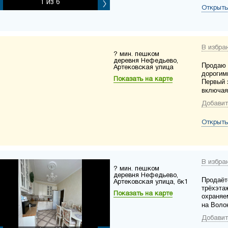
1
из 6
Открыть
В избра
? мин. пешком
деревня Нефедьево,
Продаю 
Артековская улица
дорогим
Показать на карте
Первый 
включая
Добавит
Открыть
В избра
? мин. пешком
деревня Нефедьево,
Продаёт
Артековская улица, 6к1
трёхэта
Показать на карте
охраняе
на Воло
Добавит