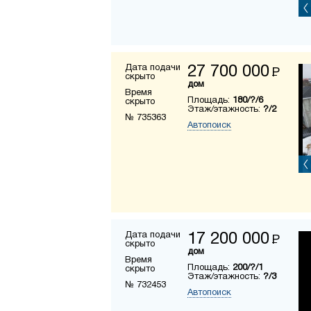
Дата подачи
27 700 000
Р
скрыто
дом
Время
Площадь:
180/?/6
скрыто
Этаж/этажность:
?/2
№ 735363
Автопоиск
Дата подачи
17 200 000
Р
скрыто
дом
Время
Площадь:
200/?/1
скрыто
Этаж/этажность:
?/3
№ 732453
Автопоиск