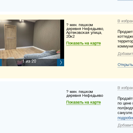
В избра
? мин. пешком
деревня Нефедьево,
Продает
Артековская улица,
коттедж
20к2
террито
Показать на карте
коммуни
Добавит
1
из 20
Открыть
В избра
? мин. пешком
деревня Нефедьево
Продаёт
Показать на карте
по цене
пол(водя
санузле
подробн
Добавит