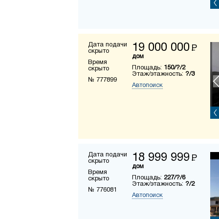
Дата подачи
19 000 000
Р
скрыто
дом
Время
Площадь:
150/?/2
скрыто
Этаж/этажность:
?/3
№ 777899
Автопоиск
Дата подачи
18 999 999
Р
скрыто
дом
Время
Площадь:
227/?/6
скрыто
Этаж/этажность:
?/2
№ 776081
Автопоиск