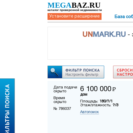
MEGA
BAZ.RU
каталог проверенной недвижимости
Установите расширение
База со
UN
MARK.RU
-
Дата подачи
6 100 000
Р
скрыто
дом
Время
Площадь:
180/?/1
скрыто
Этаж/этажность:
?/3
№ 786037
Автопоиск