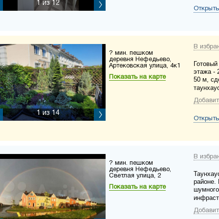
1
из 12
Открыть
В избра
? мин. пешком
деревня Нефедьево,
Готовый 
Артековская улица, 4к1
этажа - 
Показать на карте
50 м, с
таунхау
Добавит
1
из 14
Открыть
В избра
? мин. пешком
деревня Нефедьево,
Таунхау
Светлая улица, 2
районе.
Показать на карте
шумного
инфраст
Добавит