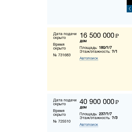
Дата подачи
16 500 000
Р
скрыто
дом
Время
Площадь:
180/?/7
скрыто
Этаж/этажность:
?/1
№ 731683
Автопоиск
Дата подачи
40 900 000
Р
скрыто
дом
Время
Площадь:
237/?/7
скрыто
Этаж/этажность:
?/3
№ 725510
Автопоиск