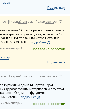
 номер
Поделиться
нное
В чёрный список
Пожаловаться (0)
ный поселок "Артек" - расположен вдали от
магистралей и производств, но всего в 17
КАД и в 5 км от станции метро Нахабино
ВОЛОКОЛАМСКОЕ...
подробнее
ь комментарий
Проверено роботом
 номер
Поделиться
нное
В чёрный список
Пожаловаться (0)
ся кирпичный дом в КП Артек . Дом
н из дорогостоящих материалов и с учётом
рмативов. О доме : - фундамент
ный - стены...
подробнее
ь комментарий
Проверено роботом