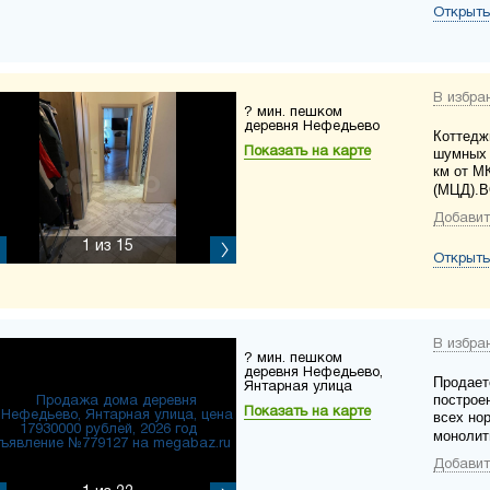
Открыть
В избра
? мин. пешком
деревня Нефедьево
Коттедж
Показать на карте
шумных 
км от М
(МЦД).
Добавит
1
из 15
Открыть
В избра
? мин. пешком
деревня Нефедьево,
Продает
Янтарная улица
построе
Показать на карте
всех но
монолит
Добавит