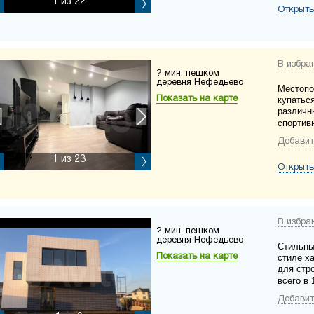
1
из 22
Открыть
В избра
? мин. пешком
деревня Нефедьево
Местопо
Показать на карте
купатьс
различн
спортив
Добавит
1
из 23
Открыть
В избра
? мин. пешком
деревня Нефедьево
Стильны
Показать на карте
стиле х
для стр
всего в 
Добавит