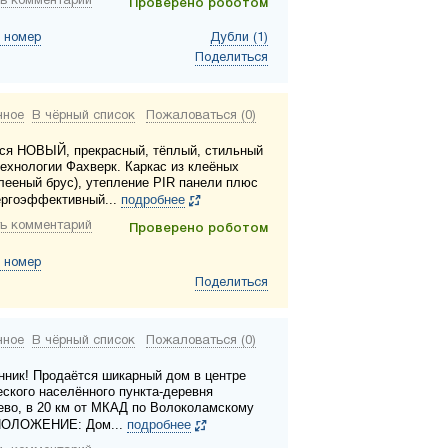
ь комментарий
Проверено роботом
 номер
Дубли (1)
Поделиться
нное
В чёрный список
Пожаловаться (0)
ся НОВЫЙ, прекрасный, тёплый, стильный
технологии Фахверк. Каркас из клеёных
клееный брус), утепление PIR панели плюс
ергоэффективный...
подробнее
ь комментарий
Проверено роботом
 номер
Поделиться
нное
В чёрный список
Пожаловаться (0)
нник! Продаётся шикарный дом в центре
еского населённого пункта-деревня
во, в 20 км от МКАД по Волоколамскому
ПОЛОЖЕНИЕ: Дом...
подробнее