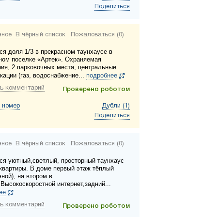
Поделиться
нное
В чёрный список
Пожаловаться (0)
ся доля 1/3 в прекрасном таунхаусе в
ном поселке «Артек». Охраняемая
рия, 2 парковочных места, центральные
кации (газ, водоснабжение...
подробнее
ь комментарий
Проверено роботом
 номер
Дубли (1)
Поделиться
нное
В чёрный список
Пожаловаться (0)
ся уютный,светлый, просторный таунхаус
 квартиры. В доме первый этаж тёплый
ной), на втором в
.Высокоскоростной интернет,задний...
ее
ь комментарий
Проверено роботом