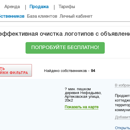
Аренда
Продажа
Тарифы
бственников
База клиентов
Личный кабинет
 эффективная очистка логотипов с объявлен
ПОПРОБУЙТЕ БЕСПЛАТНО!
Найдено собственников -
94
В избра
? мин. пешком
деревня Нефедьево,
Продает
Артековская улица,
коттедж
20к2
террито
Показать на карте
коммуни
Добавит
Открыть