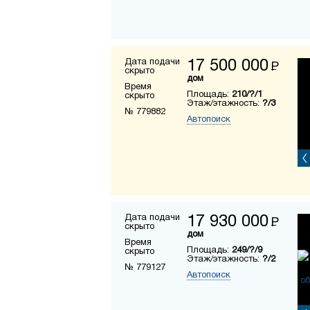
Дата подачи
17 500 000
Р
скрыто
дом
Время
Площадь:
210/?/1
скрыто
Этаж/этажность:
?/3
№ 779882
Автопоиск
Дата подачи
17 930 000
Р
скрыто
дом
Время
Площадь:
249/?/9
скрыто
Этаж/этажность:
?/2
№ 779127
Автопоиск