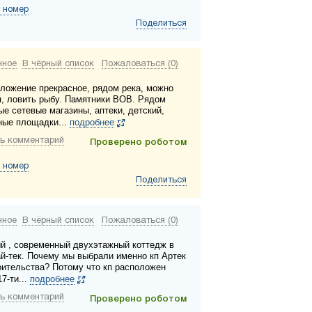
 номер
Поделиться
нное
В чёрный список
Пожаловаться (0)
ложение прекрасное, рядом река, можно
я, ловить рыбу. Памятники ВОВ. Рядом
ые сетевые магазины, аптеки, детский,
ные площадки...
подробнее
ь комментарий
Проверено роботом
 номер
Поделиться
нное
В чёрный список
Пожаловаться (0)
й , современный двухэтажный коттедж в
ай-тек. Почему мы выбрали именно кп Артек
оительства? Потому что кп расположен
17-ти...
подробнее
ь комментарий
Проверено роботом