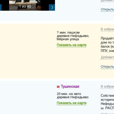
Добавит
1
из 40
Открыть
В избра
? мин. пешком
деревня Нефедьево,
Продаёт
Мирная улица
дом по 
Показать на карте
балок (
ППУ, эн
Добавит
Открыть
Тушинская
В избра
23 мин. на авто
Собстве
деревня Нефедьево
историч
Показать на карте
Нефедье
ш. РАС