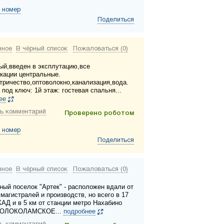
 номер
Поделиться
нное
В чёрный список
Пожаловаться (0)
ый,введен в эксплутацию,все
кации центральные.
ктричество,оптоволокно,канализация,вода.
под ключ: 1й этаж: гостевая спальня...
ее
ь комментарий
Проверено роботом
 номер
Поделиться
нное
В чёрный список
Пожаловаться (0)
ный поселок "Артек" - расположен вдали от
магистралей и производств, но всего в 17
КАД и в 5 км от станции метро Нахабино
ВОЛОКОЛАМСКОЕ...
подробнее