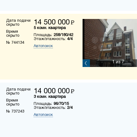
Дата подачи
14 500 000
Р
скрыто
5 комн. квартира
Время
Площадь:
258/180/42
скрыто
Этаж/этажность:
4/4
№ 744134
Автопоиск
1
из 7
Дата подачи
14 000 000
Р
скрыто
3 комн. квартира
Время
Площадь:
96/70/15
скрыто
Этаж/этажность:
2/4
№ 737243
Автопоиск