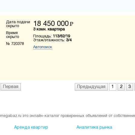
Дата подачи
18 450 000
Р
скрыто
3 комн. квартира
Время
Площадь:
113/62/19
скрыто
Этаж/этажность:
3/4
№ 720378
Автопоиск
Первая
Предыдущая
1
2
3
megabaz.ru это онлайн-каталог проверенных объявлений от собственни
Аренда квартир
Аналитика рынка