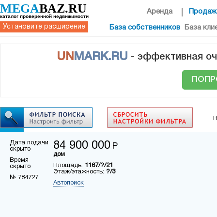
MEGA
BAZ.RU
Аренда
Продаж
каталог проверенной недвижимости
Установите расширение
База собственников
База кли
UN
MARK.RU
- эффективная оч
ПОПР
Н
Дата подачи
84 900 000
Р
скрыто
дом
Время
Площадь:
1167/?/21
скрыто
Этаж/этажность:
?/3
№ 784727
Автопоиск