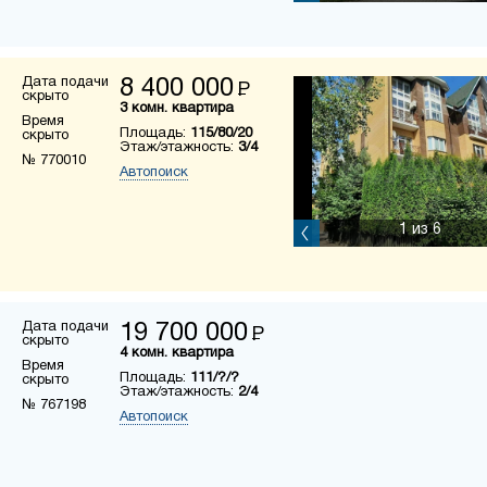
Дата подачи
8 400 000
Р
скрыто
3 комн. квартира
Время
Площадь:
115/80/20
скрыто
Этаж/этажность:
3/4
№ 770010
Автопоиск
1
из 6
Дата подачи
19 700 000
Р
скрыто
4 комн. квартира
Время
Площадь:
111/?/?
скрыто
Этаж/этажность:
2/4
№ 767198
Автопоиск