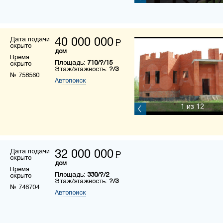
Дата подачи
40 000 000
Р
скрыто
дом
Время
Площадь:
710/?/15
скрыто
Этаж/этажность:
?/3
№ 758560
Автопоиск
1
из 12
Дата подачи
32 000 000
Р
скрыто
дом
Время
Площадь:
330/?/2
скрыто
Этаж/этажность:
?/3
№ 746704
Автопоиск