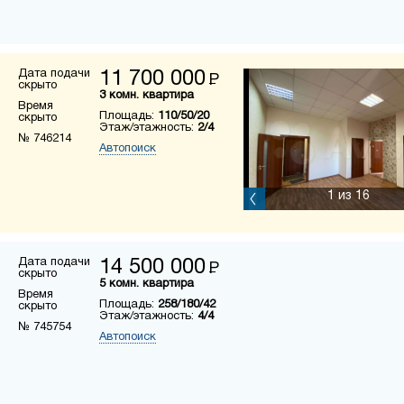
Дата подачи
11 700 000
Р
скрыто
3 комн. квартира
Время
Площадь:
110/50/20
скрыто
Этаж/этажность:
2/4
№ 746214
Автопоиск
1
из 16
Дата подачи
14 500 000
Р
скрыто
5 комн. квартира
Время
Площадь:
258/180/42
скрыто
Этаж/этажность:
4/4
№ 745754
Автопоиск