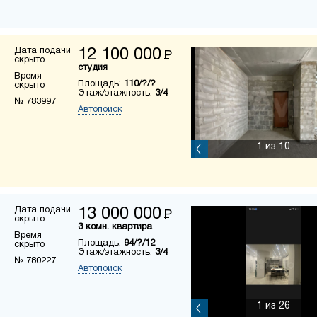
Дата подачи
12 100 000
Р
скрыто
студия
Время
Площадь:
110/?/?
скрыто
Этаж/этажность:
3/4
№ 783997
Автопоиск
1
из 10
Дата подачи
13 000 000
Р
скрыто
3 комн. квартира
Время
Площадь:
94/?/12
скрыто
Этаж/этажность:
3/4
№ 780227
Автопоиск
1
из 26