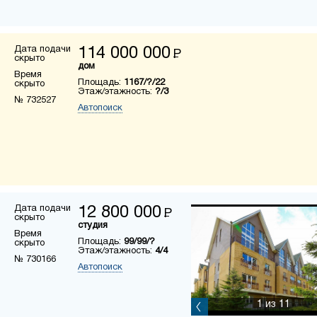
Дата подачи
114 000 000
Р
скрыто
дом
Время
Площадь:
1167/?/22
скрыто
Этаж/этажность:
?/3
№ 732527
Автопоиск
Дата подачи
12 800 000
Р
скрыто
студия
Время
Площадь:
99/99/?
скрыто
Этаж/этажность:
4/4
№ 730166
Автопоиск
1
из 11