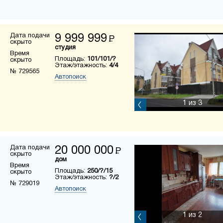
Дата подачи
9 999 999
Р
скрыто
студия
Время
Площадь:
101/101/?
скрыто
Этаж/этажность:
4/4
№ 729565
Автопоиск
1
из 3
Дата подачи
20 000 000
Р
скрыто
дом
Время
Площадь:
250/?/15
скрыто
Этаж/этажность:
?/2
№ 729019
Автопоиск
1
из 2