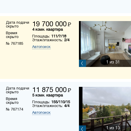
Дата подачи
19 700 000
Р
скрыто
4 комн. квартира
Время
Площадь:
111/?/18
скрыто
Этаж/этажность:
2/4
№ 767185
Автопоиск
1
из 31
Дата подачи
11 875 000
Р
скрыто
5 комн. квартира
Время
Площадь:
155/110/15
скрыто
Этаж/этажность:
4/4
№ 767174
Автопоиск
1
из 13