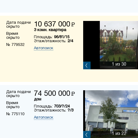
Дата подачи
10 637 000
Р
скрыто
3 комн. квартира
Время
Площадь:
96/81/15
скрыто
Этаж/этажность:
2/4
№ 779532
Автопоиск
1
из 30
Дата подачи
74 500 000
Р
скрыто
дом
Время
Площадь:
703/?/24
скрыто
Этаж/этажность:
?/3
№ 775110
Автопоиск
1
из 22