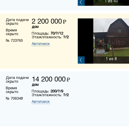
1
из 40
Дата подачи
2 200 000
Р
скрыто
дом
Время
Площадь:
70/?/12
скрыто
Этаж/этажность:
?/2
№ 723765
Автопоиск
1
из 8
Дата подачи
14 200 000
Р
скрыто
дом
Время
Площадь:
200/?/9
скрыто
Этаж/этажность:
?/2
№ 706348
Автопоиск