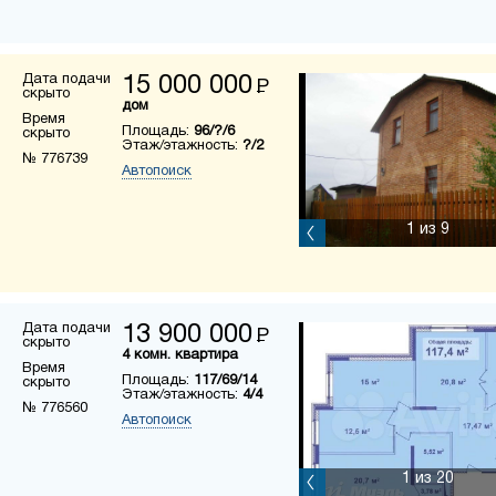
Дата подачи
15 000 000
Р
скрыто
дом
Время
Площадь:
96/?/6
скрыто
Этаж/этажность:
?/2
№ 776739
Автопоиск
1
из 9
Дата подачи
13 900 000
Р
скрыто
4 комн. квартира
Время
Площадь:
117/69/14
скрыто
Этаж/этажность:
4/4
№ 776560
Автопоиск
1
из 20