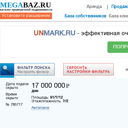
MEGA
BAZ.RU
Аренда
Продаж
каталог проверенной недвижимости
Установите расширение
База собственников
База кли
UN
MARK.RU
- эффективная оч
ПОПР
Н
Дата подачи
17 000 000
Р
скрыто
дом
Время
Площадь:
91/?/12
скрыто
Этаж/этажность:
?/2
№ 785717
Автопоиск