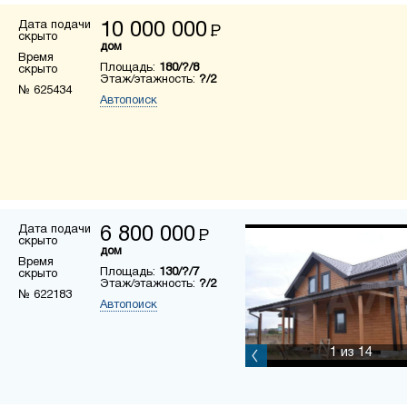
Дата подачи
10 000 000
Р
скрыто
дом
Время
Площадь:
180/?/8
скрыто
Этаж/этажность:
?/2
№ 625434
Автопоиск
Дата подачи
6 800 000
Р
скрыто
дом
Время
Площадь:
130/?/7
скрыто
Этаж/этажность:
?/2
№ 622183
Автопоиск
1
из 14