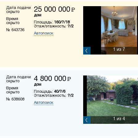
Дата подачи
25 000 000
Р
скрыто
дом
Время
Площадь:
160/?/18
скрыто
Этаж/этажность:
?/2
№ 643736
Автопоиск
1
из 7
Дата подачи
4 800 000
Р
скрыто
дом
Время
Площадь:
40/?/6
скрыто
Этаж/этажность:
?/2
№ 638608
Автопоиск
1
из 4