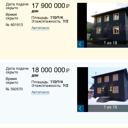
Дата подачи
17 900 000
Р
скрыто
дом
Время
Площадь:
110/?/4
скрыто
Этаж/этажность:
?/2
№ 601913
Автопоиск
1
из 18
Дата подачи
18 000 000
Р
скрыто
дом
Время
Площадь:
110/?/4
скрыто
Этаж/этажность:
?/2
№ 592570
Автопоиск
1
из 16