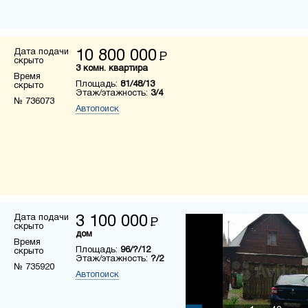
Дата подачи
10 800 000
Р
скрыто
3 комн. квартира
Время
Площадь:
81/48/13
скрыто
Этаж/этажность:
3/4
№ 736073
Автопоиск
Дата подачи
3 100 000
Р
скрыто
дом
Время
Площадь:
96/?/12
скрыто
Этаж/этажность:
?/2
№ 735920
Автопоиск