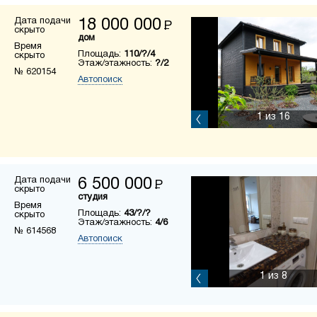
Дата подачи
18 000 000
Р
скрыто
дом
Время
Площадь:
110/?/4
скрыто
Этаж/этажность:
?/2
№ 620154
Автопоиск
1
из 16
Дата подачи
6 500 000
Р
скрыто
студия
Время
Площадь:
43/?/?
скрыто
Этаж/этажность:
4/6
№ 614568
Автопоиск
1
из 8