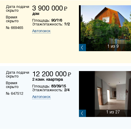
Дата подачи
3 900 000
Р
скрыто
дом
Время
Площадь:
90/?/6
скрыто
Этаж/этажность:
?/2
№ 669465
Автопоиск
1
из 9
Дата подачи
12 200 000
Р
скрыто
2 комн. квартира
Время
Площадь:
83/39/15
скрыто
Этаж/этажность:
2/4
№ 647512
Автопоиск
1
из 27